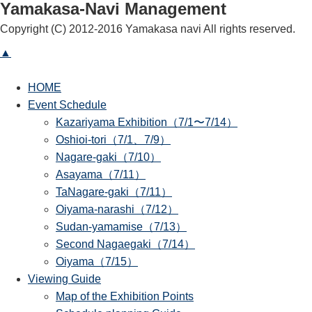
Yamakasa-Navi Management
Copyright (C) 2012-2016 Yamakasa navi All rights reserved.
▲
HOME
Event Schedule
Kazariyama Exhibition（7/1〜7/14）
Oshioi-tori（7/1、7/9）
Nagare-gaki（7/10）
Asayama（7/11）
TaNagare-gaki（7/11）
Oiyama-narashi（7/12）
Sudan-yamamise（7/13）
Second Nagaegaki（7/14）
Oiyama（7/15）
Viewing Guide
Map of the Exhibition Points