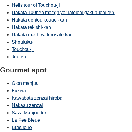
Hells tour of Touchou-ji
Hakata 100nen macghiya(Tateichi gakubuchi-ten)
Hakata dentou kougei-kan
Hakata rekishi-kan
Hakata machiya furusato-kan
Shoufuku-ji
Touchou-ji
Jouten-ji
Gourmet spot
Gion manjuu
Fukiya
Kawabata zenzai hiroba
Nakasu zenzai
Saza Manjuu-ten
La Fee Bleue
Brasileiro