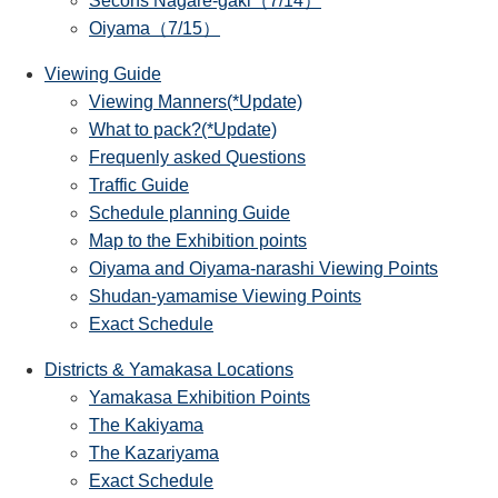
Secons Nagare-gaki（7/14）
Oiyama（7/15）
Viewing Guide
Viewing Manners(*Update)
What to pack?(*Update)
Frequenly asked Questions
Traffic Guide
Schedule planning Guide
Map to the Exhibition points
Oiyama and Oiyama-narashi Viewing Points
Shudan-yamamise Viewing Points
Exact Schedule
Districts & Yamakasa Locations
Yamakasa Exhibition Points
The Kakiyama
The Kazariyama
Exact Schedule