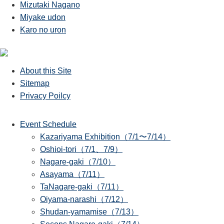
Mizutaki Nagano
Miyake udon
Karo no uron
About this Site
Sitemap
Privacy Poilcy
Event Schedule
Kazariyama Exhibition（7/1〜7/14）
Oshioi-tori（7/1、7/9）
Nagare-gaki（7/10）
Asayama（7/11）
TaNagare-gaki（7/11）
Oiyama-narashi（7/12）
Shudan-yamamise（7/13）