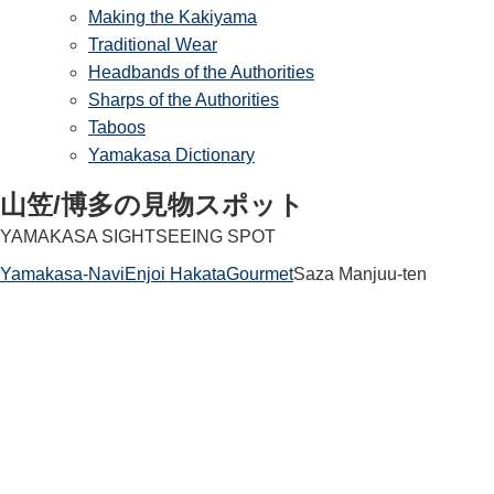
Making the Kakiyama
Traditional Wear
Headbands of the Authorities
Sharps of the Authorities
Taboos
Yamakasa Dictionary
山笠/博多の見物スポット
YAMAKASA SIGHTSEEING SPOT
Yamakasa-Navi
Enjoi Hakata
Gourmet
Saza Manjuu-ten