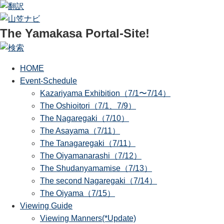
The Yamakasa Portal-Site!
HOME
Event-Schedule
Kazariyama Exhibition（7/1〜7/14）
The Oshioitori（7/1、7/9）
The Nagaregaki（7/10）
The Asayama（7/11）
The Tanagaregaki（7/11）
The Oiyamanarashi（7/12）
The Shudanyamamise（7/13）
The second Nagaregaki（7/14）
The Oiyama（7/15）
Viewing Guide
Viewing Manners(*Update)